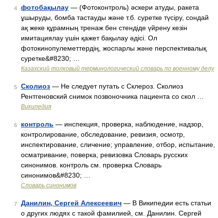
фотобақылау
— (Фотоконтроль) әскери атуды, ракета
4
ұшыруды, бомба тастауды және т.б. суретке түсіру, сондай
ақ жеке құрамның тренаж бен стендіде үйрену кезін
имитациялау үшін қажет бақылау әдісі. Ол
фотокинопулеметтердің, жоспарлы және перспективалық
суретке&#8230; …
Казахский толковый терминологический словарь по военному делу
Сколиоз
— Не следует путать с Склероз. Сколиоз
5
Рентгеновский снимок позвоночника пациента со скол …
Википедия
контроль
— инспекция, проверка, наблюдение, надзор,
6
контролирование, обследование, ревизия, осмотр,
инспектирование, сличение; управление, отбор, испытание,
осматривание, поверка, ревизовка Словарь русских
синонимов. контроль см. проверка Словарь
синонимов&#8230; …
Словарь синонимов
Данилин, Сергей Алексеевич
— В Википедии есть статьи
7
о других людях с такой фамилией, см. Данилин. Сергей